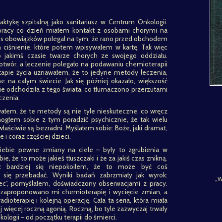
tykę szpitalną jako sanitariusz w Centrum Onkologii.
 pracy co dzień miałem kontakt z osobami chorymi na
es obowiązków polegał na tym, że rano przed obchodem
 ciśnienie, które potem wpisywałem w kartę. Tak więc
 jakimś czasie twarze chorych ze swojego oddziału.
otwór, a leczenie polegało na podawaniu chemioterapii
tapie życia uznawałem, że to jedyne metody leczenia,
 na całym świecie. Jak się później okazało, większość
sie odchodziła z tego świata, co tłumaczono przerzutami
czenia.
łem, że te metody są nie tyle nieskuteczne, co wręcz
 mogłem sobie z tym poradzić psychicznie, że tak wielu
właściwie są bezradni. Myślałem sobie: Boże, jaki dramat,
i coraz częściej dzieci.
ebie pewne zmiany na ciele – były to zgrubienia w
, że to może jakieś tłuszczaki i że za jakiś czas znikną.
z bardziej się niepokoiłem, że to może być coś
 się przebadać. Wyniki badań zabrzmiały jak wyrok:
„W
iec”, pomyślałem, doświadczony obserwacjami z pracy.
m zaproponowano mi chemioterapię i wycięcie zmian, a
oterapię i kolejną operację. Cała ta seria, która miała
 więcej roczną agonią. Roczną, bo tyle zazwyczaj trwały
logii – od początku terapii do śmierci.