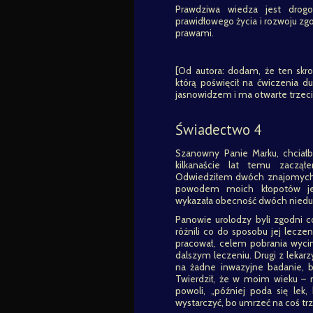
Prawdziwa wiedza jest dro
prawidłowego życia i rozwoju zg
prawami.
[Od autora: dodam, że ten skro
którą poświęcił na ćwiczenia du
jasnowidzem i ma otwarte trzeci
Świadectwo 4
Szanowny Panie Marku, chcia
kilkanaście lat temu zacz
Odwiedziłem dwóch znajomych u
powodem moich kłopotów jest
wykazała obecność dwóch nied
Panowie urolodzy byli zgodni 
różnili co do sposobu jej lecze
pracował, celem pobrania wyci
dalszym leczeniu. Drugi z lekar
na żadne inwazyjne badanie, by
Twierdził, że w moim wieku – 
powoli, „później poda się lek
wystarczyć, bo umrzeć na coś trz