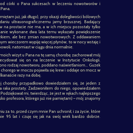
 od córki o Pana sukcesach w leczeniu nowotworów i
 Pana.
miętam już, jak długo), przy okazji dolegliwości bólowych
aniu ultrasonograficznemu jamy brzusznej. Badający
ów na prostacie nie ma, a w ich miejscu pozostały tylko
danie wykonane dwa lata temu wykazało powiększenie
wiekiem, ale bez zmian nowotworowych. Z oddawaniem
óźnym wieczorem wypiję więcej płynów, to w nocy wstaję i
woli, natomiast w ciągu dnia normalnie.
a moich wizyt u Pana na tę samą chorobę zachorował mój
cydował się on na leczenie w Instytucie Onkologii.
alono rodzaj nowotworu, poddano naświetlaniom… Guzek
u chorego w moczu pojawiła się krew i oddaje on mocz w
ilkanaście razy na dobę.
j choroby przypadkowo dowiedziałem się, że jeden z
 raka prostaty. Zadzwoniłem do niego, opowiedziałem
Podziękował mi, twierdząc, że jest w rękach najlepszego
isko profesora, którego już nie pamiętam) – mój znajomy
u za to, przed czym mnie Pan uchronił, i za życie, które
 95 lat i czuję się jak na swój wiek bardzo dobrze.