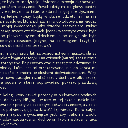
, że były to medytacje i ćwiczenia rozwoju duchowego,
ypisać im znaczenie. Przychodziły mi do głowy bardzo
y ezoteryki i to takie, o których nigdy nie słyszałem.
są ludzie, którzy będą w stanie udzielić mi na nie
iła napędowa, która pchała mnie do zdobywania wiedzy
u mojej świadomości jako dziecko zaczynałem szukać
 czasopismach czy filmach. Jednak w tamtym czasie było
 po pierwsze byłem dzieckiem, a po drugie nie było
 obecnych czasach. Jedyne, na co mogłem liczyć, to
ziców do moich zainteresowań.
ań, mając naście lat, za pośrednictwem nauczyciela ze
wieka z kręgu ezoteryki. Ów człowiek (Mistrz) zaczął mnie
i ezoteryczne. Po pewnym czasie zacząłem odczuwać, że
 wiedzy, która jest mi przekazywana, nie do końca mi
w całości z moimi osobistymi doświadczeniami. Więc
na nowo zacząłem szukać szkoły duchowej albo raczej
ra będzie w stanie poprowadzić, pokazać prawdziwą
wego.
o kolegi, który szukał pomocy w niekonwencjonalnych
m do szkoły NE-Jogi. Jestem w tej szkole naście lat.
wa się z praktyką i osobistym doświadczeniem, a z kolei
enia potwierdzają prawdziwość tej wiedzy. Bo w całym
 i zapału najważniejsze jest, aby trafić na źródło
wiedzy ezoterycznej, duchowej. Tylko i wyłącznie taka
owy rozwój.