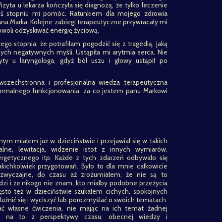
izyta u lekarza kończyła się diagnozą, że tylko leczenie
mś stopniu mi pomóc. Ratunkiem dla mojego zdrowia
ana Marka. Kolejne zabiegi terapeutyczne przywracały mi
woli odzyskiwać energię życiową.
go stopnia, że potrafiłam pogodzić się z tragedią, jaką
ych negatywnych myśli. Ustąpiła mi arytmia serca. Nie
ty u laryngologa, gdyż ból uszu i głowy ustąpił po
wszechstronna i profesjonalna wiedza terapeutyczna
ormalnego funkcjonowania, za co jestem panu Markowi
ym miałem już w dzieciństwie i przejawiał się w takich
alne, lewitacja, widzenie istot z innych wymiarów,
rgetycznego itp. Każde z tych zdarzeń odbywało się
kichkolwiek przygotowań. Było to dla mnie całkowicie
dzwyczajne, do czasu aż zrozumiałem, że nie są to
zi i że nikogo nie znam, kto miałby podobne przeżycia
sto też w dzieciństwie szukałem cichych, spokojnych
luźnić się i wyciszyć lub porozmyślać o swoich tematach.
 własne ćwiczenia, nie mając na ich temat żadnej
ząc na to z perspektywy czasu, obecnej wiedzy i