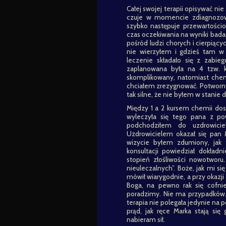
Całej swojej terapii opisywać nie
czuje w momencie zdiagnozowan
szybko następuje przewartościo
czas oczekiwania na wyniki bada
pośród ludzi chorych i cierpiący
nie wierzyłem i gdzieś tam w
leczenie składało się z zabi
zaplanowana była na 4 tzw. k
skomplikowany, natomiast chem
chciałem zrezygnować. Potworny b
tak silne, że nie byłem w stanie d
Między 1 a 2 kursem chemii dos
wyleczyła się tego pana z po
podchodziłem do uzdrowicie
Uzdrowicielem okazał się pan M
wizycie byłem zdumiony, jak t
konsultacji powiedział dokładni
stopień złośliwości nowotworu
nieuleczalnych”. Boże, jak mi s
mówił wiarygodnie, a przy okazji
Boga, na pewno rak się cofni
poradzimy. Nie ma przypadków. J
terapia nie polegała jedynie na 
prąd, jak ręce Marka stają się
nabieram sił.