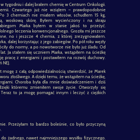
 w tygodniu i dalej brałem chemię w Centrum Onkologii.
emii. Czwartego już nie wziąłem – prawdopodobnie
. Po 3 chemiach nie miałem włosów, schudłem 15 kg,
ą, woskową skórę. Byłem wycieńczony i na skraju
 zabiegom Marka byłem w stanie jakoś to przeżyć.
olnego leczenia konwencjonalnego. Groziła mi jeszcze
nne, no i jeszcze 4 chemia, z której zrezygnowałem.
a, dalej korzystając z jego zabiegów. Po pół roku węzły
róciły do normy, a po nowotworze nie było już śladu. Od
lat. Ja stałem się uczniem Marka, wstąpiłem na ścieżkę
kuję pracę z energiami i postawiłem na rozwój duchowy.
ń NEJ.
 mogę z całą odpowiedzialnością stwierdzić, że Marek
oru złośliwego. A dzięki temu, że wstąpiłem na ścieżkę,
ergiami. Choroba była dla mnie doświadczeniem i dziś
zięki któremu zmieniłem swoje życie. Otworzyły się
Teraz to ja mogę pomagać innym i leczyć z ciężkich
nie. Przeżyłam to bardzo boleśnie, co było przyczyną
o.
ę do żadnego, nawet najmniejszego wysiłku fizycznego.