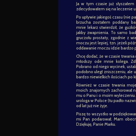
Ja w tym czasie już słyszałem
zdecydowałem się na leczenie u
Po upływie jakiegoś czasu (nie pa
brzucha zostałem poddany bad
mnie lekarz stwierdził, że guzk
jakby zwapnienia. To samo ba
gruczołu prostaty, zgodnie z 
moczu jest lepiej, tzn. jeżeli p
oddawanie moczu idzie bardzo po
Chcę dodać, że w czasie trwani
młodszy ode mnie kolega. Zde
Pobrano od niego wycinek, ust
podobno uległ zniszczeniu, ale 
bardzo niewielkich ilościach po k
Również w czasie trwania moje
moich znajomych zachorował na
mu o Panu i o moim wyleczeniu. 
urologa w Polsce (tu padło nazw
od lat już nie żyje.
Piszę to wszystko w podziękowani
mi Pan podarował. Mam obecnie
Dziękuję, Panie Marku.