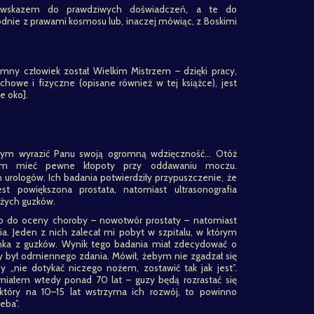
gowskazem do prawdziwych doświadczeń, a te do
odnie z prawami kosmosu lub, inaczej mówiąc, z Boskimi
mny człowiek został Wielkim Mistrzem – dzięki pracy,
chowe i fizyczne (opisane również w tej książce), jest
e oko].
łbym wyrazić Panu swoją ogromną wdzięczność… Otóż
ąłem mieć pewne kłopoty przy oddawaniu moczu.
rologów. Ich badania potwierdziły przypuszczenie, że
 powiększona prostata, natomiast ultrasonografia
użych guzków.
co do oceny choroby – nowotwór prostaty – natomiast
nia. Jeden z nich zalecał mi pobyt w szpitalu, w którym
nka z guzków. Wynik tego badania miał zdecydować o
zy był odmiennego zdania. Mówił, żebym nie zgadzał się
 „nie dotykać niczego nożem, zostawić tak jak jest”.
miałem wtedy ponad 70 lat – guzy będą rozrastać się
, który na 10–15 lat wstrzyma ich rozwój, to powinno
eba”.