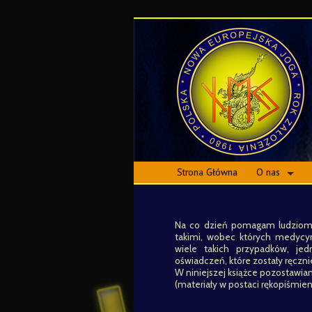
Strona Główna
O nas
Na co dzień pomagam ludziom 
takimi, wobec których medycy
wiele takich przypadków, jedn
oświadczeń, które zostały ręcz
W niniejszej książce pozostaw
(materiały w postaci rękopiśmienn