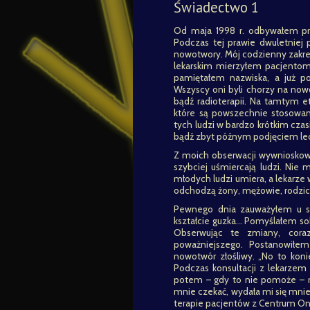
Świadectwo 1
Od maja 1998 r. odbywałem prak
Podczas tej prawie dwuletniej
nowotwory. Mój codzienny zakr
lekarskim mierzyłem pacjentom
pamiętałem nazwiska, a już po
Wszyscy oni byli chorzy na now
bądź radioterapii. Na tamtym e
które są powszechnie stosowane
tych ludzi w bardzo krótkim cza
bądź zbyt późnym podjęciem le
Z moich obserwacji wywnioskowa
szybciej uśmiercają ludzi. Nie
młodych ludzi umiera, a lekarze 
odchodzą żony, mężowie, rodzice 
Pewnego dnia zauważyłem u si
kształcie guzka… Pomyślałem sobie
Obserwując te zmiany, cora
poważniejszego. Postanowiłem
nowotwór złośliwy. „No to kon
Podczas konsultacji z lekarze
potem – gdy to nie pomoże – radi
mnie czekać, wydała mi się mniej
terapie pacjentów z Centrum Onko