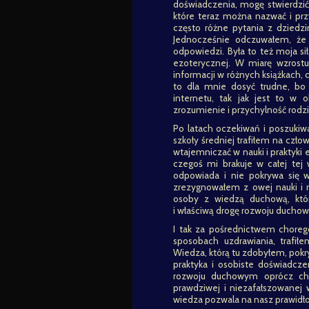
doświadczenia, mogę stwierdzić
które teraz można nazwać i prz
często różne pytania z dziedzin
Jednocześnie odczuwałem, że 
odpowiedzi. Była to też moja s
ezoterycznej. W miarę wzrost
informacji w różnych książkach,
to dla mnie dosyć trudne, bo
internetu, tak jak jest to w
zrozumienie i przychylność rod
Po latach oczekiwań i poszukiw
szkoły średniej trafiłem na czło
wtajemniczać w nauki i praktyk
czegoś mi brakuje w całej tej
odpowiada i nie pokrywa się 
zrezygnowałem z owej nauki i 
osoby z wiedzą duchową, któ
i właściwą drogę rozwoju ducho
I tak za pośrednictwem choreg
sposobach uzdrawiania, trafiłe
Wiedza, którą tu zdobyłem, pokry
praktyka i osobiste doświadcz
rozwoju duchowym oprócz chęci
prawdziwej i niezafałszowanej 
wiedza pozwala na nasz prawidł