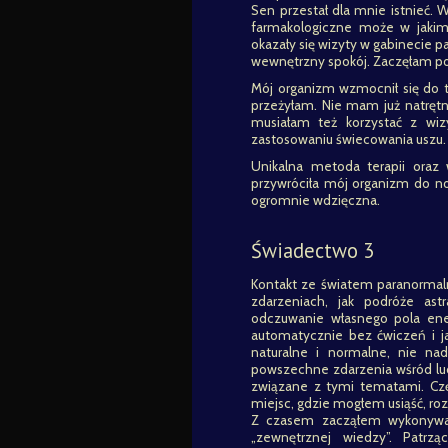
Sen przestał dla mnie istnieć. W
farmakologiczne może w jaki
okazały się wizyty w gabinecie p
wewnętrzny spokój. Zaczęłam po
Mój organizm wzmocnił się do te
przeżyłam. Nie mam już natrętn
musiałam też korzystać z wizy
zastosowaniu świecowania uszu.
Unikalna metoda terapii oraz 
przywróciła mój organizm do n
ogromnie wdzięczna.
Świadectwo 3
Kontakt ze światem paranormaln
zdarzeniach, jak podróże astr
odczuwanie własnego pola ene
automatycznie bez ćwiczeń i ja
naturalne i normalne, nie na
powszechne zdarzenia wśród lud
związane z tymi tematami. Czę
miejsc, gdzie mogłem usiąść, roz
Z czasem zacząłem wykonywać
„zewnętrznej wiedzy”. Patr