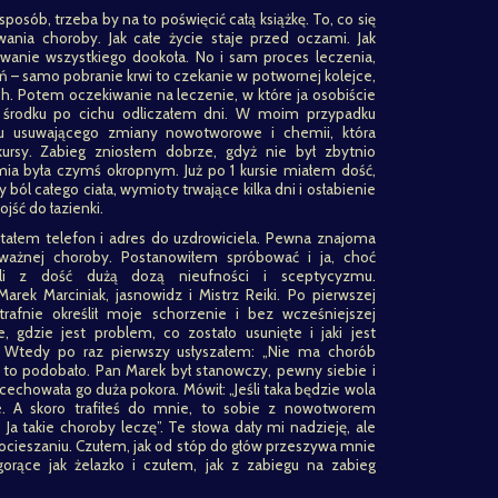
 sposób, trzeba by na to poświęcić całą książkę. To, co się
ia choroby. Jak całe życie staje przed oczami. Jak
wanie wszystkiego dookoła. No i sam proces leczenia,
ń – samo pobranie krwi to czekanie w potwornej kolejce,
ch. Potem oczekiwanie na leczenie, w które ja osobiście
 środku po cichu odliczałem dni. W moim przypadku
egu usuwającego zmiany nowotworowe i chemii, która
ursy. Zabieg zniosłem dobrze, gdyż nie był zbytnio
ia była czymś okropnym. Już po 1 kursie miałem dość,
ól całego ciała, wymioty trwające kilka dni i osłabienie
ojść do łazienki.
tałem telefon i adres do uzdrowiciela. Pewna znajoma
ważnej choroby. Postanowiłem spróbować i ja, choć
li z dość dużą dozą nieufności i sceptycyzmu.
arek Marciniak, jasnowidz i Mistrz Reiki. Po pierwszej
rafnie określił moje schorzenie i bez wcześniejszej
e, gdzie jest problem, co zostało usunięte i jaki jest
. Wtedy po raz pierwszy usłyszałem: „Nie ma chorób
ię to podobało. Pan Marek był stanowczy, pewny siebie i
 cechowała go duża pokora. Mówił: „Jeśli taka będzie wola
e. A skoro trafiłeś do mnie, to sobie z nowotworem
a takie choroby leczę”. Te słowa dały mi nadzieję, ale
pocieszaniu. Czułem, jak od stóp do głów przeszywa mnie
 gorące jak żelazko i czułem, jak z zabiegu na zabieg