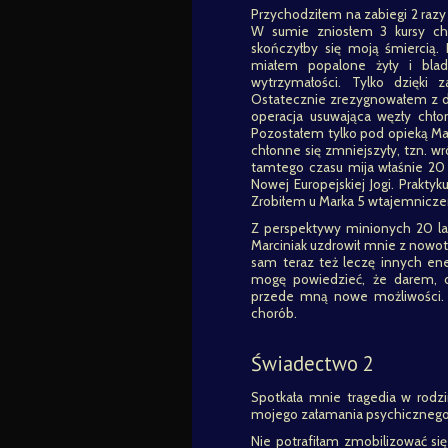
Przychodziłem na zabiegi 2 razy
W sumie zniosłem 3 kursy ch
skończyłby się moją śmiercią
miałem popalone żyły i blad
wytrzymałości. Tylko dzięki
Ostatecznie zrezygnowałem z d
operacja usuwająca węzły chło
Pozostałem tylko pod opieką Mark
chłonne się zmniejszyły, tzn. w
tamtego czasu mija właśnie 20 
Nowej Europejskiej Jogi. Prakty
Zrobiłem u Marka 5 wtajemnicze
Z perspektywy minionych 20 lat
Marciniak uzdrowił mnie z nowotw
sam teraz też leczę innych en
mogę powiedzieć, że darem, d
przede mną nowe możliwości. 
chorób.
Świadectwo 2
Spotkała mnie tragedia w rodzi
mojego załamania psychiczneg
Nie potrafiłam zmobilizować si